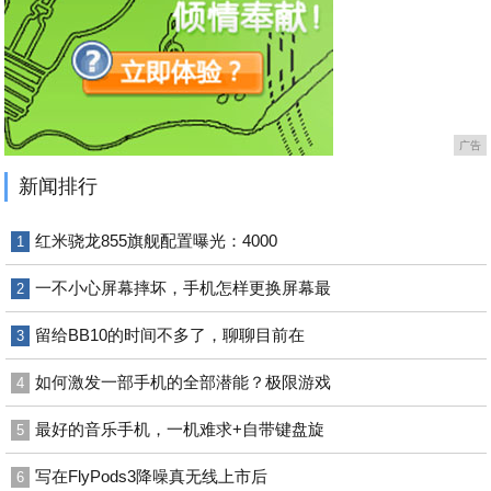
广告
新闻排行
红米骁龙855旗舰配置曝光：4000
1
一不小心屏幕摔坏，手机怎样更换屏幕最
2
留给BB10的时间不多了，聊聊目前在
3
如何激发一部手机的全部潜能？极限游戏
4
最好的音乐手机，一机难求+自带键盘旋
5
写在FlyPods3降噪真无线上市后
6