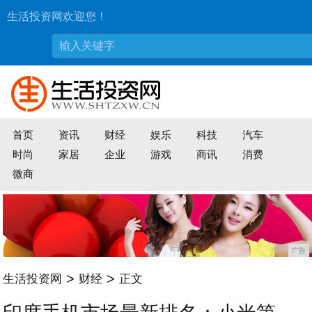
生活投资网欢迎您！
首页
资讯
财经
娱乐
科技
汽车
时尚
家居
企业
游戏
商讯
消费
微商
广告
>
>
生活投资网
财经
正文