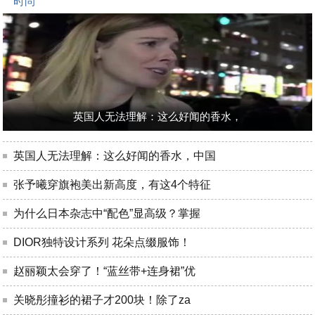
时尚
英国人无法理解：这么好闻的香水，
英国人无法理解：这么好闻的香水，中国
张予曦穿旗袍美出新高度，有这4个特征
为什么日本杂志中“配色”显高级？掌握
DIOR独特设计系列 花朵点缀服饰！
赵丽颖太会穿了！“蓝丝带+连身裙”优
关晓彤撞衫的裙子才200块！除了za