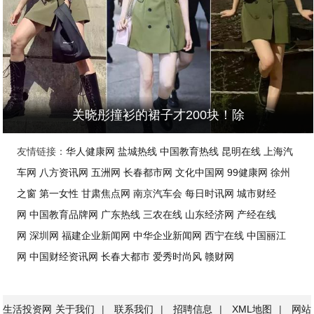
DIOR独特设计系列
关晓彤撞衫的裙子才200块！除
友情链接：
华人健康网
盐城热线
中国教育热线
昆明在线
上海汽
车网
八方资讯网
五洲网
长春都市网
文化中国网
99健康网
徐州
之窗
第一女性
甘肃焦点网
南京汽车会
每日时讯网
城市财经
赵丽颖太会穿了！“蓝
网
中国教育品牌网
广东热线
三农在线
山东经济网
产经在线
网
深圳网
福建企业新闻网
中华企业新闻网
西宁在线
中国丽江
网
中国财经资讯网
长春大都市
爱秀时尚风
赣财网
生活投资网
关于我们
|
联系我们
|
招聘信息
|
XML地图
|
网站