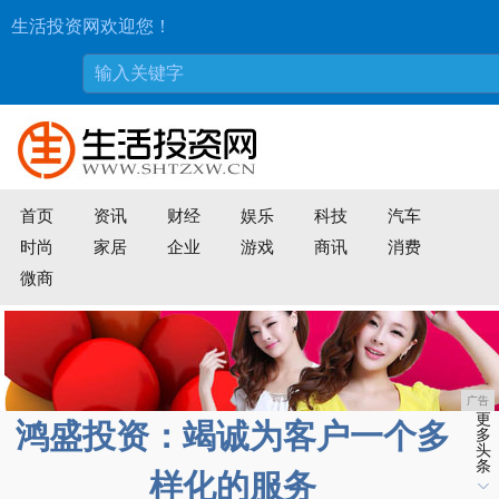
生活投资网欢迎您！
首页
资讯
财经
娱乐
科技
汽车
时尚
家居
企业
游戏
商讯
消费
微商
广告
更
鸿盛投资：竭诚为客户一个多
多
头
条
样化的服务