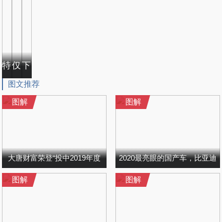
特斯拉Model Y部分信息曝光 确切长
仅售79900元起 全新一代瑞虎7这次月
下一代奥迪新A4独家假想图！全新A3轿跑
图文推荐
图解
图解
大唐财富荣登“投中2019年度
2020最亮眼的国产车，比亚迪
图解
图解