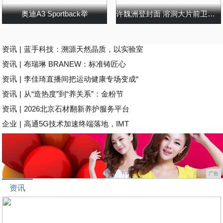
奥迪A3 Sportback举
许魏洲登封面 溶洞大片前卫摩登
资讯
|
蓝手科技：溯源天然晶质，以实验室
资讯
|
布瑞琳 BRANEW：标准铸匠心
资讯
|
李佳琦直播间把运动健康专场变成“
资讯
|
从“造热度”到“养关系”：金粉节
资讯
|
2026北京石材翻新养护服务平台
企业
|
高通5G技术加速终端落地，IMT
广告
资讯