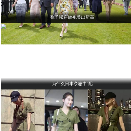
张予曦穿旗袍美出新高
为什么日本杂志中“配