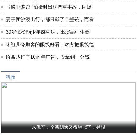
《碟中谍7》拍摄时出现严重事故，阿汤
妻子团沙漠出行，都只戴了个墨镜，而看
30岁谭松韵少年感真足，出演高中生毫
宋祖儿夸顾客的眼线好看，对方把眼线笔
给益达打了10的年广告，没拿到一分钱
科技
来侃车：全新朗逸又得销冠了，是跟