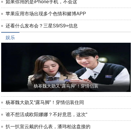
如果你用的是iPhone手机，不会这
苹果应用市场出现多个色情和赌博APP
还看什么发布会？三星S9/S9+信息
娱乐
杨幂魏大勋又“露马脚”！穿情侣装
杨幂魏大勋又“露马脚”！穿情侣装住同
谁不想活成欧阳娜娜？不好意思，这次“
扒一扒宣云戴的什么表，潘玮柏这盘接的