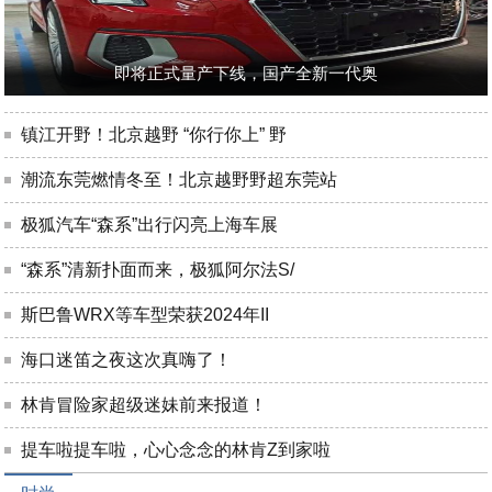
即将正式量产下线，国产全新一代奥
镇江开野！北京越野 “你行你上” 野
潮流东莞燃情冬至！北京越野野超东莞站
极狐汽车“森系”出行闪亮上海车展
“森系”清新扑面而来，极狐阿尔法S/
斯巴鲁WRX等车型荣获2024年II
海口迷笛之夜这次真嗨了！
林肯冒险家超级迷妹前来报道！
提车啦提车啦，心心念念的林肯Z到家啦