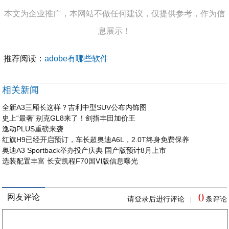
本文为企业推广，本网站不做任何建议，仅提供参考，作为信
息展示！
推荐阅读：
adobe有哪些软件
相关新闻
全新A3三厢长这样？吉利中型SUV公布内饰图
史上“最奢”别克GL8来了！剑指丰田加价王
逸动PLUS重磅来袭
红旗H9已经开启预订，车长超奥迪A6L，2.0T终身免费保养
奥迪A3 Sportback举办投产庆典 国产版预计8月上市
选装配置丰富 长安凯程F70国Ⅵ版信息曝光
0
网友评论
请登录后进行评论
条评论
|