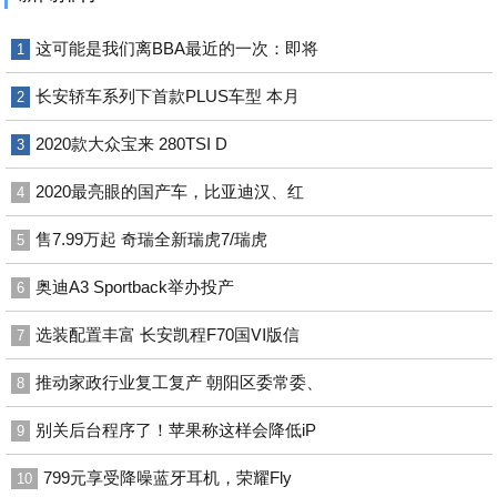
这可能是我们离BBA最近的一次：即将
1
长安轿车系列下首款PLUS车型 本月
2
2020款大众宝来 280TSI D
3
2020最亮眼的国产车，比亚迪汉、红
4
售7.99万起 奇瑞全新瑞虎7/瑞虎
5
奥迪A3 Sportback举办投产
6
选装配置丰富 长安凯程F70国Ⅵ版信
7
推动家政行业复工复产 朝阳区委常委、
8
别关后台程序了！苹果称这样会降低iP
9
799元享受降噪蓝牙耳机，荣耀Fly
10