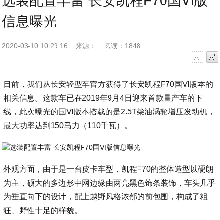
选装配置丰富 长安凯程F70国Ⅵ版
信息曝光
2020-03-10 10:29:16
来源：
阅读：1848
字号减小
字号增大
日前，我们从长安轻型车官方获得了长安凯程F70国Ⅵ版本的
相关信息。这款车已在2019年9月4日迎来首款量产车的下
线，此次曝光的国Ⅵ版本搭载的是2.5T柴油涡轮增压发动机，
最大功率达到150马力（110千瓦）。
外观方面，由于是一台皮卡车型，凯程F70的整体造型以硬朗
为主，硕大的多边形中网边缘由两亮黑色饰条装饰，车头几乎
为垂直向下的设计，配上越野风格浓郁的前包围，构成了粗
狂、野性十足的样貌。