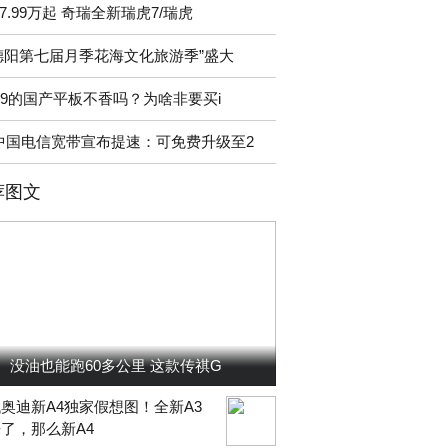
7.99万起 奇瑞全新瑞虎7/瑞虎
德阳第七届月季花海文化旅游季”盛大
99的国产平板不香吗？为啥非要买i
中国电信宽带宣布提速：可免费升级至2
荐图文
没油也能跑60多公里 这款传祺G
奥迪新A4独家假想图！全新A3
了，那么新A4