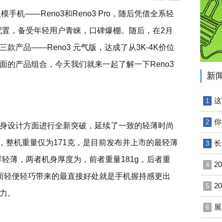
手机——Reno3和Reno3 Pro，随后凭借全系轻
配置，备受年轻用户青睐，口碑爆棚。随后，在2月
第三款产品——Reno3 元气版，达成了从3K-4K价位
全面的产品组合，今天我们就来一起了解一下Reno3
新
这
1
你
2
在机身设计方面进行全新突破，延续了一致的轻薄时尚
仅有，整机重量仅为171克，是目前发布并上市的最轻薄
长
3
版同样轻薄，两者机身厚度为，前者重量181g，后者重
2
4
。而轻便轻巧带来的最直接好处就是手机握持感更出
2
5
力。
展
6