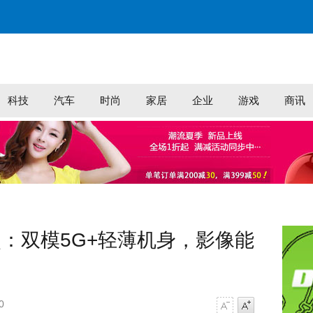
科技
汽车
时尚
家居
企业
游戏
商讯
盘点：双模5G+轻薄机身，影像能
0
字号减小
字号增大