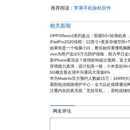
推荐阅读：
苹果手机验机软件
相关新闻
OPPOReno3系列盘点：双模5G+轻薄机
iPadPro2020传闻：12英寸+更多存储空间
如果你是一个电脑小白，教你如何看懂电脑
vivo为用户送出5万元防护保险，助力早日
新iPhone要凉凉？疫情影响超出预期，富士康
穿墙能力真强，设计别具一格，小米首款Wi-Fi
5G概念股走强中兴通讯大涨逾6%
华为MateXs官方预约人数破15万：16999
襄阳电信线路维护中心：全力以赴保障通信
注重内在的真无线「竞技耳机」，雷蛇战锤
网友评论