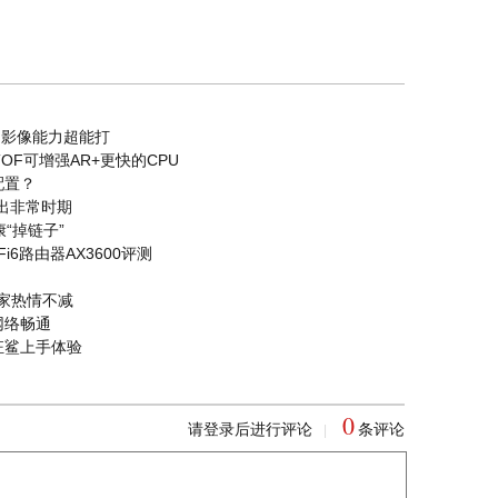
身，影像能力超能打
+TOF可增强AR+更快的CPU
配置？
走出非常时期
“掉链子”
6路由器AX3600评测
大家热情不减
网络畅通
狂鲨上手体验
0
请登录后进行评论
条评论
|