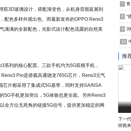
售
7
背部采用双3D玻璃设计，搭配渐变色，从机身背面延展到
“
8
配色多样外观出色。而最新发布的OPPO Reno3
3
气满满的全新配色，光影式设计配色流露的自然美
9
10
推
o3系列的核心配置。三款手机均为5G双模手机，
，Reno3 Pro是搭载高通骁龙765G芯片，Reno3元气
颗芯片都采用了集成式5G基带，同时支持SA/NSA
5G手机更加突出，5G体验也更全面。另外Reno3
可以全方位无死角的链接5G信号，提供更加稳定的网
下一代
轿跑来