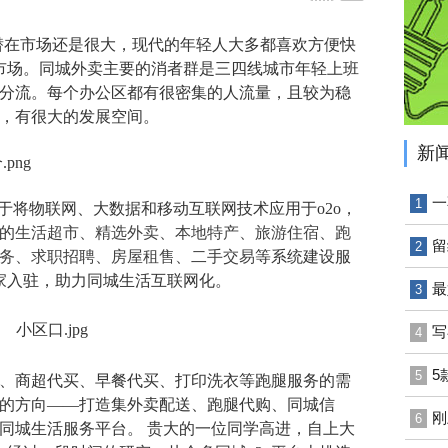
潜在市场还是很大，现代的年轻人大多都喜欢方便快
大市场。同城外卖主要的消者群是三四线城市年轻上班
分流。每个办公区都有很密集的人流量，且较为稳
，有很大的发展空间。
新
一
1
于将物联网、大数据和移动互联网技术应用于o2o，
的
生活超市、精选外卖、本地特产、旅游住宿、跑
留
2
务、求职招聘、房屋租售、二手交易
等系统建设服
商家入驻，助力同城生活互联网化。
最
3
写
4
5
5
、商超代买、早餐代买、打印洗衣等跑腿服务的需
的方向——打造集外卖配送、跑腿代购、同城信
刚
6
同城生活服务平台。 贵大的一位同学高进，自上大