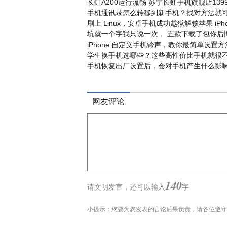
长虹A200运行流畅 苏宁长虹手机旗舰店139
手机通讯录怎么转移到新手机？找对方法就
刷上 Linux，安卓手机成功越狱解锁苹果 iPho
坑就一个字我只说一次， 五款下载了包你后
iPhone 自定义手机铃声，教你最简单设置方
学生换手机选哪些？这些高性价比手机就很
手机恢复出厂设置后，会对手机产生什么影
网友评论
140
请文明发言，
还可以输入
字
小提示：您要为您发表的言论后果负责，请各位遵守