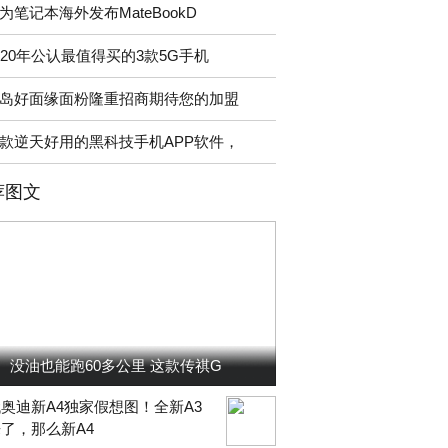
为笔记本海外发布MateBookD
020年公认最值得买的3款5G手机
岛好面缘面粉隆重招商期待您的加盟
6款逆天好用的黑科技手机APP软件，
荐图文
没油也能跑60多公里 这款传祺G
奥迪新A4独家假想图！全新A3
了，那么新A4