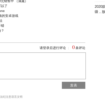
9元销售中 （满减）
可以了
202
ne
级，
悔的安卓游戏
法
不错
响？
0
请登录后进行评论
条评论
|
回到首页
发表
回到顶部
法纪注意语言文明