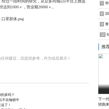
，经过一段时间的研究，从众多同城o2o平台上挑选
华
7
到1000＋，营业额20000＋。
2
8
青
9
10
推
做任何建议，仅提供参考，作为信息展示！
赚的多吗？
下一代
往不在枷锁中
轿跑来
在这了！