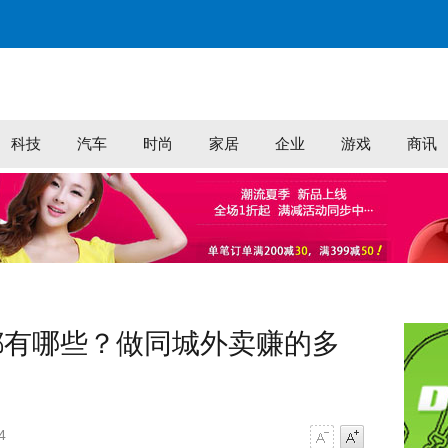
科技
汽车
时尚
家居
企业
游戏
商讯
都有哪些？做同城外卖赚的多
4
字号减小
字号增大