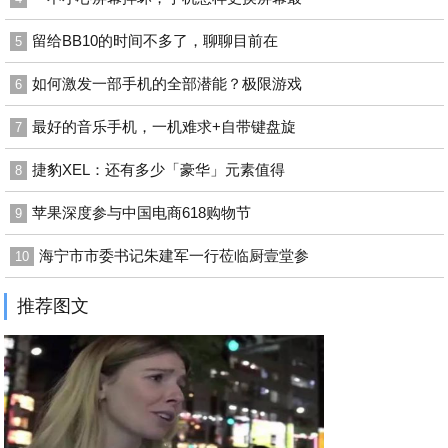
留给BB10的时间不多了，聊聊目前在
5
如何激发一部手机的全部潜能？极限游戏
6
最好的音乐手机，一机难求+自带键盘旋
7
捷豹XEL：还有多少「豪华」元素值得
8
苹果深度参与中国电商618购物节
9
海宁市市委书记朱建军一行莅临厨壹堂参
10
推荐图文