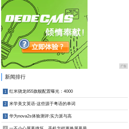
广告
新闻排行
红米骁龙855旗舰配置曝光：4000
1
米学美文英语-这些源于粤语的单词
2
华为nova2s体验测评:实力派与高
3
一不小心屏幕摔坏，手机怎样更换屏幕最
4