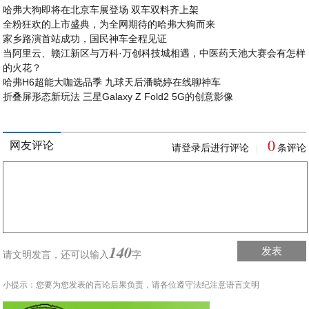
哈弗大狗即将在北京车展登场 双车双料齐上架
全粉狂欢的上市盛典，为全网期待的哈弗大狗而来
家乡路演首站成功，国民神车全程见证
当阿里云、赣江新区与万科·万创科技城相遇，中医药天池大赛会有怎样
的火花？
哈弗H6超能大咖选品季 九球天后潘晓婷在线聊神车
折叠屏形态新玩法 三星Galaxy Z Fold2 5G的创意影像
0
网友评论
请登录后进行评论
条评论
|
140
发表
请文明发言，
还可以输入
字
小提示：您要为您发表的言论后果负责，请各位遵守法纪注意语言文明