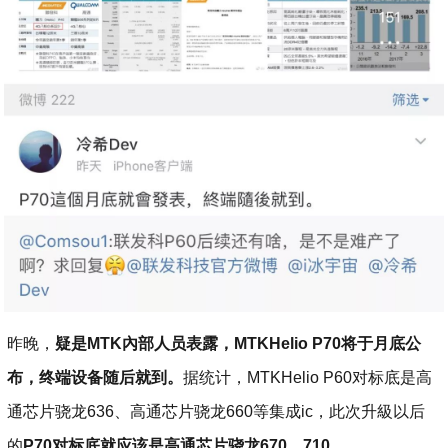
昨晚，
疑是MTK內部人员表露，MTKHelio P70将于月底公
布，终端设备随后就到。
据统计，MTKHelio P60对标底是高
通芯片骁龙636、高通芯片骁龙660等集成ic，此次升級以后
的
P70对标底就应该是高通芯片骁龙670、710。