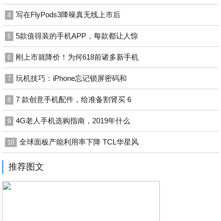
写在FlyPods3降噪真无线上市后
4
5款值得装的手机APP，每款都让人惊
5
刚上市就降价！为何618前诸多新手机
6
玩机技巧：iPhone忘记锁屏密码和
7
7 款创意手机配件，给准备割肾买 6
8
4G老人手机选购指南，2019年什么
9
全球面板产能利用率下降 TCL华星风
10
推荐图文