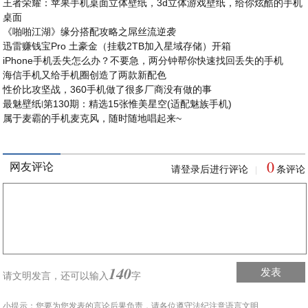
王者荣耀：苹果手机桌面立体壁纸，3d立体游戏壁纸，给你炫酷的手机
桌面
《啪啪江湖》缘分搭配攻略之屌丝流逆袭
迅雷赚钱宝Pro 土豪金（挂载2TB加入星域存储）开箱
iPhone手机丢失怎么办？不要急，两分钟帮你快速找回丢失的手机
海信手机又给手机圈创造了两款新配色
性价比攻坚战，360手机做了很多厂商没有做的事
最魅壁纸∣第130期：精选15张惟美星空(适配魅族手机)
属于麦霸的手机麦克风，随时随地唱起来~
0
网友评论
请登录后进行评论
条评论
|
140
发表
请文明发言，
还可以输入
字
小提示：您要为您发表的言论后果负责，请各位遵守法纪注意语言文明