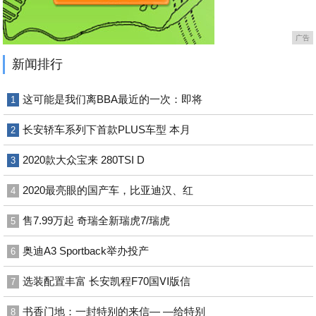
广告
新闻排行
这可能是我们离BBA最近的一次：即将
1
长安轿车系列下首款PLUS车型 本月
2
2020款大众宝来 280TSI D
3
2020最亮眼的国产车，比亚迪汉、红
4
售7.99万起 奇瑞全新瑞虎7/瑞虎
5
奥迪A3 Sportback举办投产
6
选装配置丰富 长安凯程F70国Ⅵ版信
7
书香门地：一封特别的来信— —给特别
8