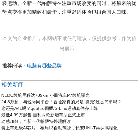
轻运动。全新一代帕萨特在注重市场改变的同时，将原来的优
势点变得更加精致和豪华，注重舒适体验也很合国人口味。
本文为企业推广，本网站不做任何建议，仅提供参考，作为信
息展示！
推荐阅读：
电脑有哪些品牌
相关新闻
NEDC续航里程达709km 小鹏汽车P7续航曝光
24.8万起，与锐际同平台！冒险家真的只是“换壳”这么简单吗？
这还是A4L吗？quattro四驱/S-Line运动套件齐上阵
最低4.99万起售 吉利两款新增车型正式上市
动感加分，全新一代帕萨特外观解读
装上车规级AI芯片，布局L3自动驾驶，长安UNI-T再探高端化