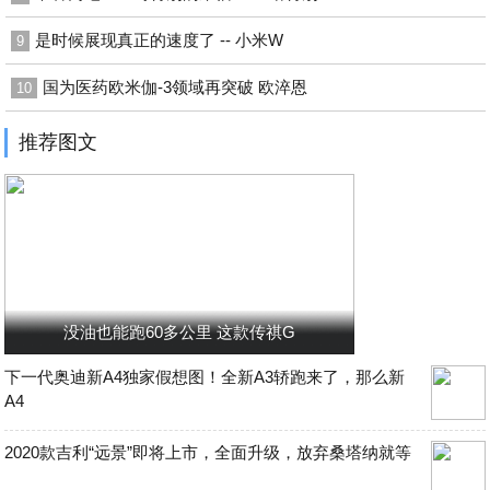
是时候展现真正的速度了 -- 小米W
9
国为医药欧米伽-3领域再突破 欧淬恩
10
推荐图文
没油也能跑60多公里 这款传祺G
下一代奥迪新A4独家假想图！全新A3轿跑来了，那么新
A4
2020款吉利“远景”即将上市，全面升级，放弃桑塔纳就等