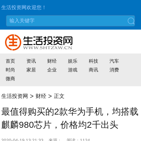
生活投资网欢迎您！
搜索
首页
资讯
财经
娱乐
科技
汽车
时尚
家居
企业
游戏
商讯
消费
微商
>
>
生活投资网
财经
正文
最值得购买的2款华为手机，均搭载
麒麟980芯片，价格均2千出头
2020-04-19 13:21:33
来源：
阅读：1124