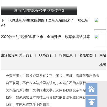
没油也能跑60多公里 这款传祺G
下一代奥迪新A4独家假想图！全新A3轿跑来了，那么新
A4
2020款吉利“远景”即将上市，全面升级，放弃桑塔纳就等
生活投资网
关于我们
|
联系我们
|
招聘信息
|
老版地图
|
网站
地图
免责声明：生活投资网所有文字、图片、视频、音频等资料均来
自互联网，不代表本站赞同其观点，本站亦不为其版权负责。相
页
关作品的原创性、文中陈述文字以及内容数据庞杂本站无法一一
核实，如果您发现本网站上有侵犯您的合法权益的内容，请联系
部
我们，本网站将立即予以删除！