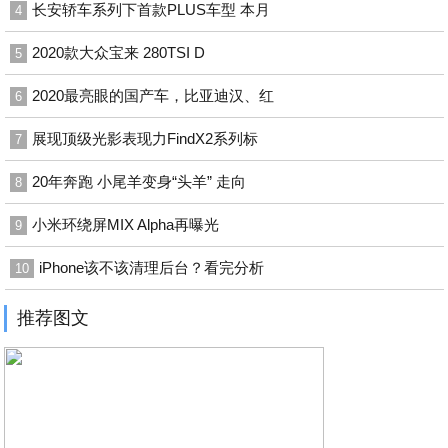
长安轿车系列下首款PLUS车型 本月
4
2020款大众宝来 280TSI D
5
2020最亮眼的国产车，比亚迪汉、红
6
展现顶级光影表现力FindX2系列标
7
20年奔跑 小尾羊变身“头羊” 走向
8
小米环绕屏MIX Alpha再曝光
9
iPhone该不该清理后台？看完分析
10
推荐图文