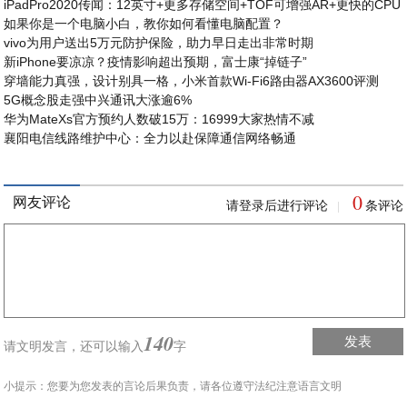
iPadPro2020传闻：12英寸+更多存储空间+TOF可增强AR+更快的CPU
如果你是一个电脑小白，教你如何看懂电脑配置？
vivo为用户送出5万元防护保险，助力早日走出非常时期
新iPhone要凉凉？疫情影响超出预期，富士康“掉链子”
穿墙能力真强，设计别具一格，小米首款Wi-Fi6路由器AX3600评测
5G概念股走强中兴通讯大涨逾6%
华为MateXs官方预约人数破15万：16999大家热情不减
襄阳电信线路维护中心：全力以赴保障通信网络畅通
0
网友评论
请登录后进行评论
条评论
|
140
发表
请文明发言，
还可以输入
字
小提示：您要为您发表的言论后果负责，请各位遵守法纪注意语言文明