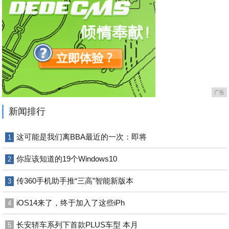
广告
新闻排行
这可能是我们离BBA最近的一次：即将
1
你应该知道的19个Windows10
2
传360手机助手推“三高”智能新版本
3
iOS14来了，终于加入了这些iPh
4
长安轿车系列下首款PLUS车型 本月
5