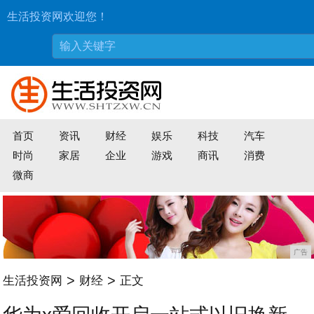
生活投资网欢迎您！
首页
资讯
财经
娱乐
科技
汽车
时尚
家居
企业
游戏
商讯
消费
微商
广告
>
>
生活投资网
财经
正文