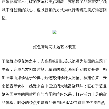
它象征着牢不可破的友谊和美妙相聚，亦彰显了品牌在数字领
域不断创新的决心，也以新颖的方式为旅行者镌刻美好难忘回
忆。
虹色鸢尾花主题艺术装置
于缤纷虚拟花海之中，宾客品味到以英式浪漫为基因的主题下
午茶，升华亲友相聚时刻。精致的咸点瞬间启动味觉开关，融
汇应季山海珍馐于经典，甄选苏州珍味大闸蟹、福建竹笋、云
南松露等食材，感受来自中国辽阔大地富饶风味；匠心手艺复
刻英国皇室的同款司康与当季的缤纷水果，打造活力十足的甜
品体验。时令的茶点更是搭配来自BASAO寻迹世界优质自然