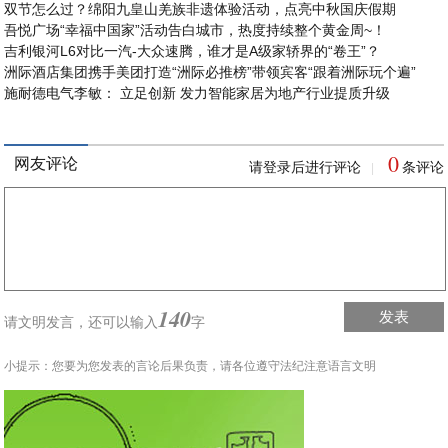
双节怎么过？绵阳九皇山羌族非遗体验活动，点亮中秋国庆假期
吾悦广场“幸福中国家”活动告白城市，热度持续整个黄金周~！
吉利银河L6对比一汽-大众速腾，谁才是A级家轿界的“卷王”？
洲际酒店集团携手美团打造“洲际必推榜”带领宾客“跟着洲际玩个遍”
施耐德电气李敏： 立足创新 发力智能家居为地产行业提质升级
0
网友评论
请登录后进行评论
条评论
|
140
发表
请文明发言，
还可以输入
字
小提示：您要为您发表的言论后果负责，请各位遵守法纪注意语言文明